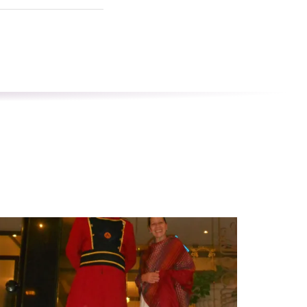
oom
Zoom