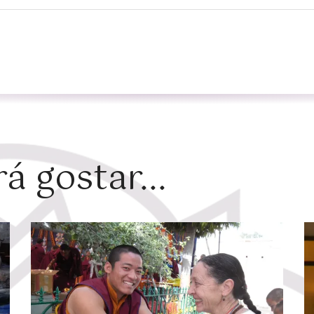
 gostar...
Zoom
Z