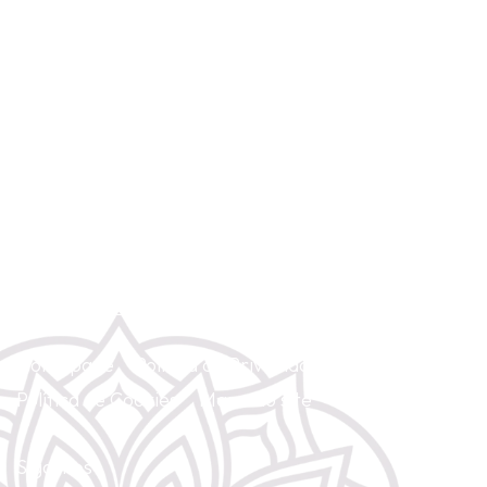
Rua Anchieta 5 - 4º Dto. (Chiado). 1200-224 Lisboa
(+351) 967 428 854
(Chamada para rede móvel nacional)
gayatriyoga2@gmail.com
Homepage
Política de Privacidade
Política de Cookies
Mapa do site
Contacte-nos
Siga-nos