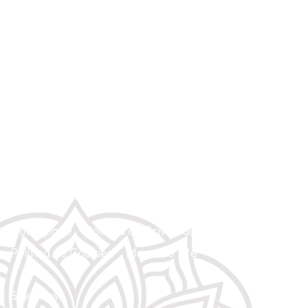
Rua Anchieta 5 - 4º Dto. (Chiado). 1200-224 Lisboa
(+351) 967 428 854
(Chamada para rede móvel nacional)
gayatriyoga2@gmail.com
Homepage
Política de Privacidade
Política de Cookies
Mapa do site
Contacte-nos
Siga-nos