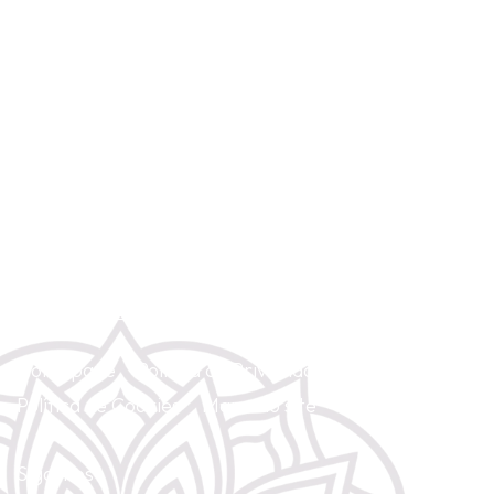
Rua Anchieta 5 - 4º Dto. (Chiado). 1200-224 Lisboa
(+351) 967 428 854
(Chamada para rede móvel nacional)
gayatriyoga2@gmail.com
Homepage
Política de Privacidade
Política de Cookies
Mapa do site
Contacte-nos
Siga-nos