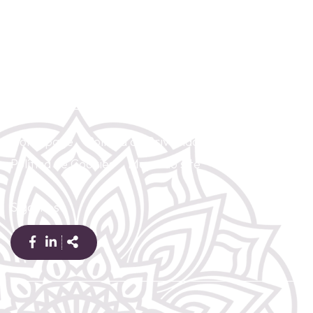
(+351) 967 428 854
(Chamada para rede móvel nacional)
gayatriyoga2@gmail.com
Homepage
Política de Privacidade
Política de Cookies
Mapa do site
Contacte-nos
Siga-nos