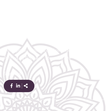
(+351) 967 428 854
(Chamada para rede móvel nacional)
gayatriyoga2@gmail.com
Homepage
Política de Privacidade
Política de Cookies
Mapa do site
Contacte-nos
Siga-nos