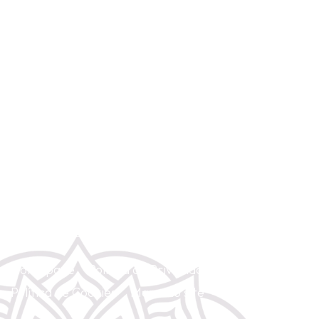
Rua Anchieta 5 - 4º Dto. (Chiado). 1200-224 Lisboa
(+351) 967 428 854
(Chamada para rede móvel nacional)
gayatriyoga2@gmail.com
Homepage
Política de Privacidade
Política de Cookies
Mapa do site
Contacte-nos