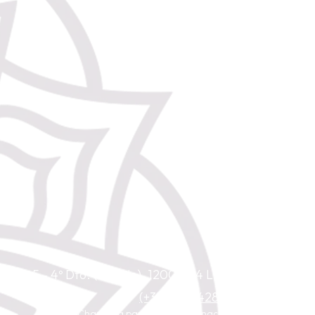
hieta 5 - 4º Dto. (Chiado). 1200-224 Lisboa
(+351) 967 428 854
(Chamada para rede móvel nacional)