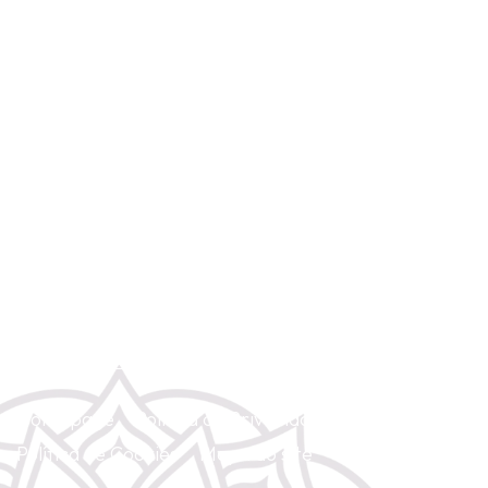
Rua Anchieta 5 - 4º Dto. (Chiado). 1200-224 Lisboa
(+351) 967 428 854
(Chamada para rede móvel nacional)
gayatriyoga2@gmail.com
Homepage
Política de Privacidade
Política de Cookies
Mapa do site
Contacte-nos